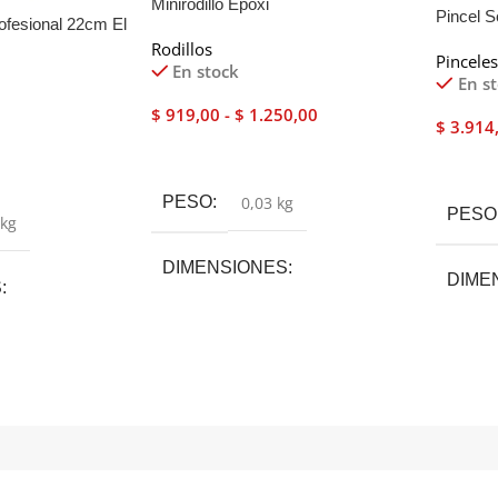
Minirodillo Epoxi
Pincel S
rofesional 22cm El
Rodillos
Pincele
En stock
En s
$
919,00
-
$
1.250,00
$
3.914
Seleccionar Opciones
Añadir
PESO
0,03 kg
PESO
 kg
DIMENSIONES
DIME
S
10 × 20 × 10 cm
1 × 5 
MEDIDA
10cm
,
5cm
,
8cm
MEDI