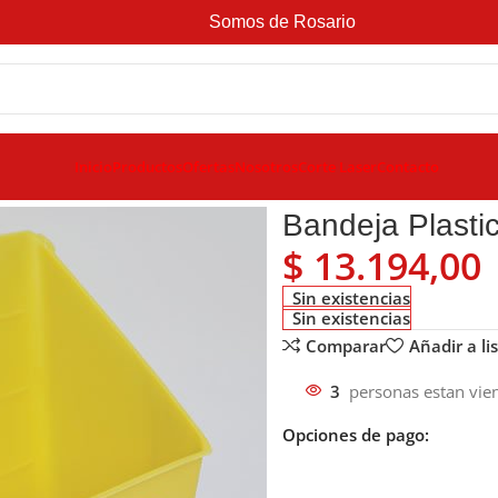
Somos de Rosario
Inicio
Productos
Ofertas
Nosotros
Corte Laser
Contacto
+ Escurridor
Bandeja Plasti
$
13.194,00
Sin existencias
Sin existencias
Comparar
Añadir a li
3
personas estan vie
Opciones de pago: