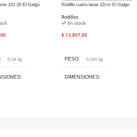
erie 101 20 El Galgo
Rodillo cuero lanar 22cm El Galgo
s
Rodillos
tock
En stock
,00
$
13.807,00
 Al Carrito
Añadir Al Carrito
0,04 kg
PESO
0,345 kg
NSIONES
DIMENSIONES
× 20 cm
9 × 27 × 35 cm
DA
07
,
15
MEDIDA
07
,
15