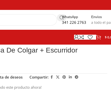
WhatsApp
Envíos
341 226 2763
a todo el pa
$
0,
ca De Colgar + Escurridor
sta de deseos
Compartir:
ndo este producto ahora!