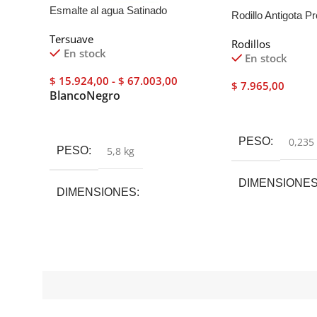
Esmalte al agua Satinado
Rodillo Antigota P
Galgo
Tersuave
Rodillos
En stock
En stock
$
15.924,00
-
$
67.003,00
$
7.965,00
Blanco
Negro
Añadir Al Carrito
Seleccionar Opciones
PESO
0,235
PESO
5,8 kg
DIMENSIONE
DIMENSIONES
32 × 24 × 6 cm
17 × 17 × 21 cm
COLOR
Blanco
,
Negro
PRESENTACIÓN