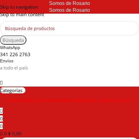
Somos de Rosario
Skip to navigation
Somos de Rosario
Skip to main content
Búsqueda
WhatsApp
341 226 2763
Envíos
a todo el país
Categorías
INICIO
PRODUCTOS
OFERTAS
NOSOTROS
CORTE LASER
CONTACTO
0
0
0
$
0,00