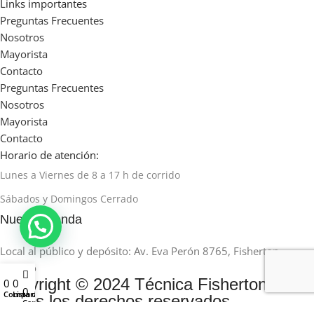
Links importantes
Preguntas Frecuentes
Nosotros
Mayorista
Contacto
Preguntas Frecuentes
Nosotros
Mayorista
Contacto
Horario de atención:
Lunes a Viernes de 8 a 17 h de corrido
Sábados y Domingos Cerrado
Nuestra tienda
Local al público y depósito: Av. Eva Perón 8765, Fisherton,
Rosario
Copyright © 2024 Técnica Fisherton.
0
0
0
Comparar
Lista de deseos
Todos los derechos reservados.
Carro