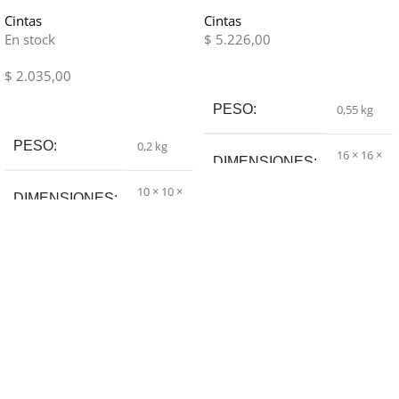
mts
mts
Cintas
Cintas
En stock
$
5.226,00
Leer Más
$
2.035,00
Añadir Al Carrito
PESO
0,55 kg
PESO
0,2 kg
16 × 16 ×
DIMENSIONES
5 cm
10 × 10 ×
DIMENSIONES
5 cm