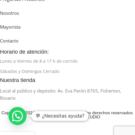
Nosotros
Mayorista
Contacto
Horario de atención:
Lunes a Viernes de 8 a 17 h de corrido
Sábados y Domingos Cerrado
Nuestra tienda
Local al público y depósito: Av. Eva Perón 8765, Fisherton,
Rosario
Copyright © 2024 Técnica Fisherton. Todos los derechos reservados.
💬 ¿Necesitas ayuda?
Desarrollado por HUMAN STUDIO