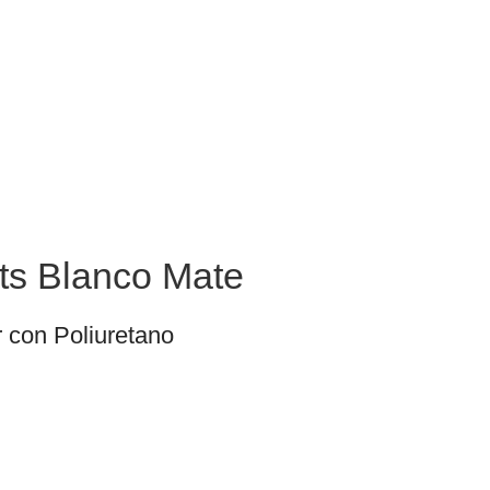
Inicio
Productos
Ofertas
Nosotros
Corte Laser
Contacto
 lts Blanco Mate
r con Poliuretano