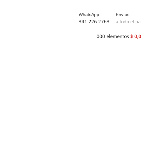
WhatsApp
Envíos
341 226 2763
a todo el pa
0
0
0
elementos
$
0,