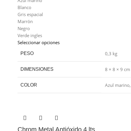
Azul marino
Blanco
Gris espacial
Marrón
Negro
Verde ingles
Seleccionar opciones
0,3 kg
PESO
8 × 8 × 9 cm
DIMENSIONES
Azul marino
COLOR
Chrom Metal Antióxido 4 lts