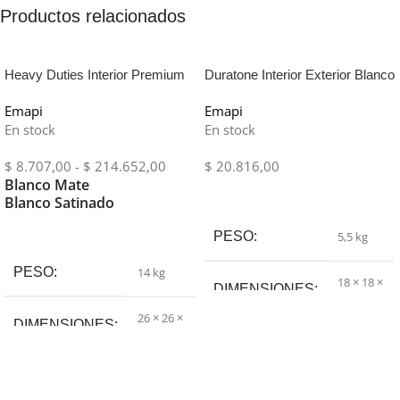
Productos relacionados
Heavy Duties Interior Premium
Duratone Interior Exterior Blanco
4 lts
Emapi
Emapi
En stock
En stock
$
8.707,00
-
$
214.652,00
$
20.816,00
Blanco Mate
Añadir Al Carrito
Blanco Satinado
Seleccionar Opciones
PESO
5,5 kg
PESO
14 kg
18 × 18 ×
DIMENSIONES
21 cm
26 × 26 ×
DIMENSIONES
28 cm
10 Lt
,
20
CANTIDAD
Lts
,
4 Lt
Blanco
Mate
,
COLOR