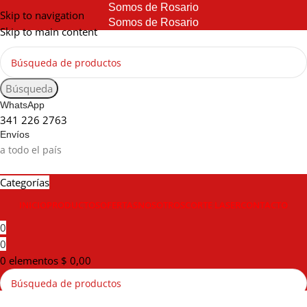
Somos de Rosario
Skip to navigation
Somos de Rosario
Skip to main content
Búsqueda
WhatsApp
341 226 2763
Envíos
a todo el país
Categorías
INICIO
PRODUCTOS
OFERTAS
NOSOTROS
CORTE LASER
CONTACTO
0
0
0
elementos
$
0,00