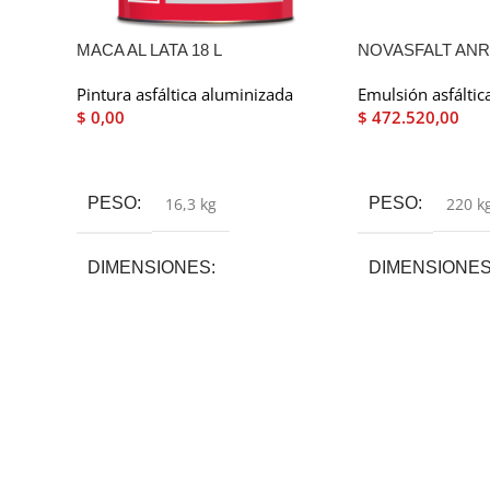
MACA AL LATA 18 L
NOVASFALT ANR
KG
Pintura asfáltica aluminizada
Emulsión asfáltic
$
0,00
$
472.520,00
Leer Más
Leer Más
PESO
16,3 kg
PESO
220 k
DIMENSIONES
DIMENSIONE
28 × 28 × 32 cm
58 × 58 × 89 cm
CANTIDAD
18 Lt
,
4 Lt
CANTIDAD
18 Kg
,
20 Kg
,
20