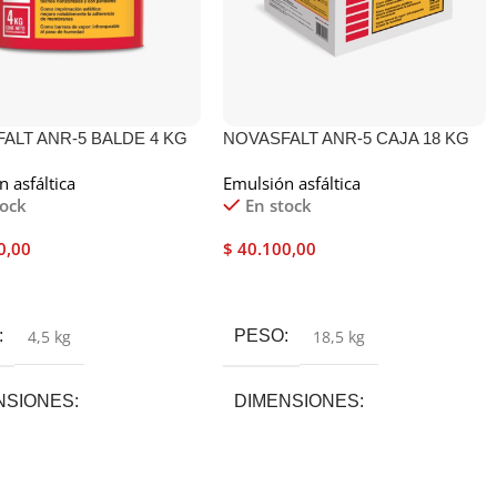
ALT ANR-5 BALDE 4 KG
NOVASFALT ANR-5 CAJA 18 KG
 asfáltica
Emulsión asfáltica
tock
En stock
0,00
$
40.100,00
 Al Carrito
Añadir Al Carrito
4,5 kg
PESO
18,5 kg
NSIONES
DIMENSIONES
9 × 21 cm
22 × 22 × 22 cm