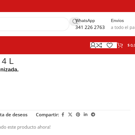
WhatsApp
Envíos
341 226 2763
a todo el pa
$
0,
 4 L
inizada.
sta de deseos
Compartir:
ndo este producto ahora!