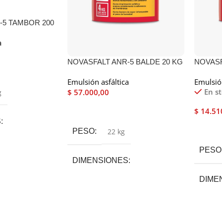
-5 TAMBOR 200
a
NOVASFALT ANR-5 BALDE 20 KG
NOVASF
Emulsión asfáltica
Emulsión
En s
$
57.000,00
g
Leer Más
$
14.51
S
Añadir
PESO
22 kg
PESO
DIMENSIONES
DIME
31 × 31 × 39 cm
0 Kg
,
4 Kg
19 × 1
CANTIDAD