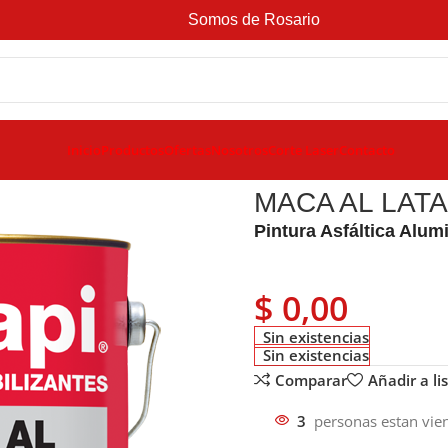
Somos de Rosario
Inicio
Productos
Ofertas
Nosotros
Corte Laser
Contacto
fáltica aluminizada
MACA AL LATA 4 L
MACA AL LATA
Pintura Asfáltica Alum
$
0,00
Sin existencias
Sin existencias
Comparar
Añadir a li
3
personas estan vie