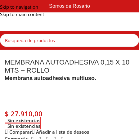
Somos de Rosario
Skip to navigation
Skip to main content
api
Impermeabilizantes asfálticos
Membranas autoadhesivas
MEMBRANA AUTOADHESIVA 0,15 X 10
MTS – ROLLO
Membrana autoadhesiva multiuso.
$
27.910,00
Sin existencias
Sin existencias
Comparar
Añadir a lista de deseos
Compartir: