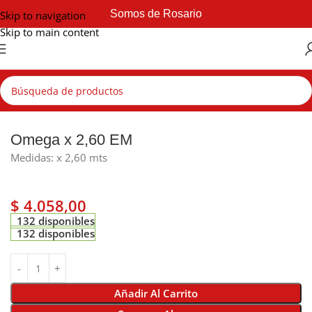
Somos de Rosario
Skip to navigation
Skip to main content
Inicio
Construcción en seco
Perfiles
Omega x 2,60 EM
Medidas: x 2,60 mts
$
4.058,00
132 disponibles
132 disponibles
Añadir Al Carrito