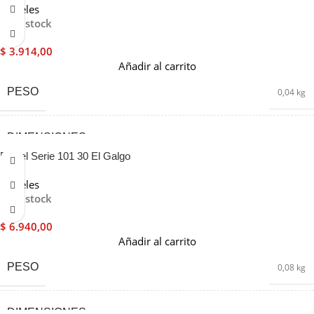
MEDIDA
07
,
15
Pinceles
En stock
$
3.914,00
Añadir al carrito
PESO
0,04 kg
DIMENSIONES
1 × 5 × 20 cm
Pincel Serie 101 30 El Galgo
MEDIDA
07
,
15
Pinceles
En stock
$
6.940,00
Añadir al carrito
PESO
0,08 kg
DIMENSIONES
1 × 8 × 22 cm