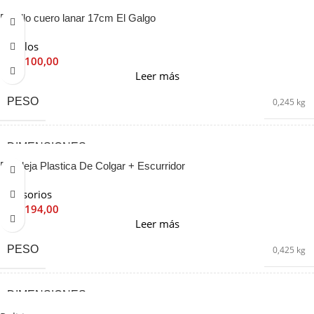
Rodillo cuero lanar 17cm El Galgo
MEDIDA
07
,
15
Rodillos
$
12.100,00
Leer más
PESO
0,245 kg
DIMENSIONES
9 × 22 × 35 cm
Bandeja Plastica De Colgar + Escurridor
MEDIDA
07
,
15
Accesorios
$
13.194,00
Leer más
PESO
0,425 kg
DIMENSIONES
17 × 35 × 27 cm