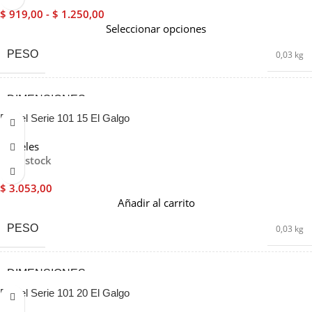
$
919,00
-
$
1.250,00
Seleccionar opciones
PESO
0,03 kg
DIMENSIONES
10 × 20 × 10 cm
Pincel Serie 101 15 El Galgo
MEDIDA
10cm
,
5cm
,
8cm
Pinceles
En stock
$
3.053,00
Añadir al carrito
PESO
0,03 kg
DIMENSIONES
1 × 4 × 20 cm
Pincel Serie 101 20 El Galgo