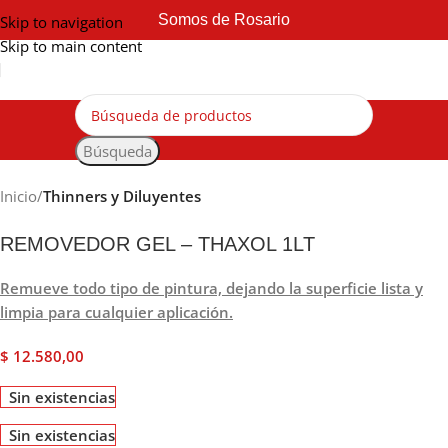
Somos de Rosario
Skip to navigation
Skip to main content
Búsqueda
Inicio
Thinners y Diluyentes
REMOVEDOR GEL – THAXOL 1LT
Remueve todo tipo de pintura, dejando la superficie lista y
limpia para cualquier aplicación.
$
12.580,00
Sin existencias
Sin existencias