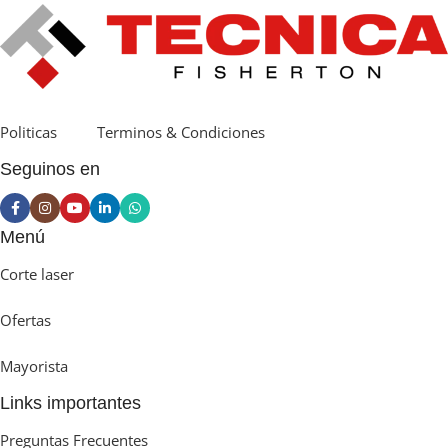
10 Lt
,
20 Lt ( Bidon)
,
200 Lt
,
4 Lt
,
Caja Con 4 sachets de 5 Lt
,
Doy
Pack 1 Kg
Politicas
Terminos & Condiciones
Seguinos en
Menú
Corte laser
Ofertas
Mayorista
Links importantes
Preguntas Frecuentes