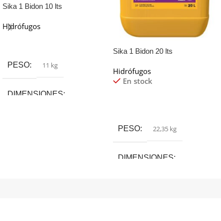
Sika 1 Bidon 10 lts
Hidrófugos
Leer Más
Sika 1 Bidon 20 lts
PESO
11 kg
Hidrófugos
En stock
DIMENSIONES
Leer Más
17 × 24 × 36 cm
PESO
22,35 kg
CANTIDAD
DIMENSIONES
10 Lt
,
20 Lt ( Bidon)
,
200 Lt
,
4 Lt
,
Caja Con 4 sachets de 5 Lt
,
Doy
25 × 30 × 38 cm
Pack 1 Kg
CANTIDAD