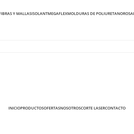
FIBRAS Y MALLAS
ISOLANT
MEGAFLEX
MOLDURAS DE POLIURETANO
ROSA
Somos de Rosario
Somos de Rosario
INICIO
PRODUCTOS
OFERTAS
NOSOTROS
CORTE LASER
CONTACTO