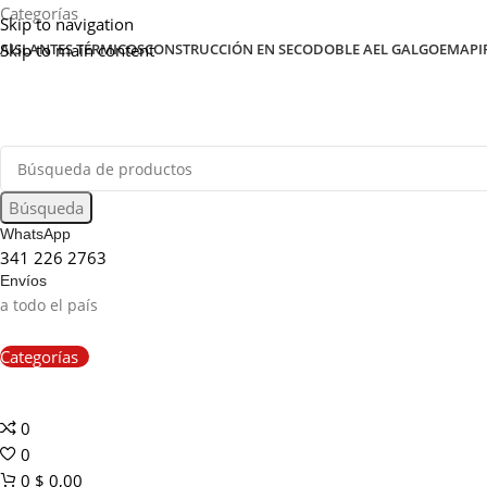
Categorías
Skip to navigation
Skip to main content
AISLANTES TÉRMICOS
CONSTRUCCIÓN EN SECO
DOBLE A
EL GALGO
EMAPI
Búsqueda
WhatsApp
341 226 2763
Envíos
a todo el país
Categorías
0
0
0
$
0,00