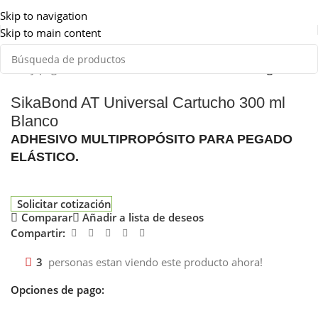
Somos de Rosario
Skip to navigation
Skip to main content
juntas y pegado elástico
Adhesivos elásticos - Tecnología "AT"
SikaBond AT Universal Cartucho 300 ml
Blanco
ADHESIVO MULTIPROPÓSITO PARA PEGADO
ELÁSTICO.
Solicitar cotización
Comparar
Añadir a lista de deseos
Compartir:
3
personas estan viendo este producto ahora!
Opciones de pago: