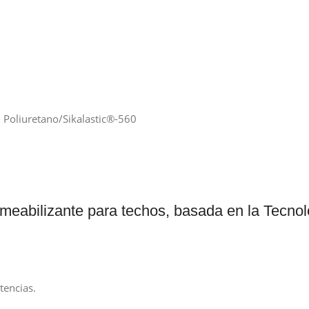
Somos de Rosario
Inicio
Productos
Ofertas
Nosotros
Corte Laser
Contacto
 Poliuretano
Sikalastic®-560
meabilizante para techos, basada en la Tecno
tencias.