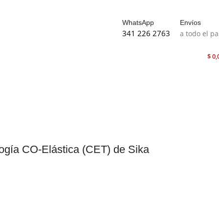
WhatsApp
Envíos
341 226 2763
a todo el pa
$
0,
logía CO-Elástica (CET) de Sika