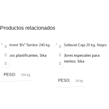
Productos relacionados
Plastiment ‘BV’ Tambor 240 kg
Sika Sellavial Caja 20 kg. Negro
Aditivos plastificantes
,
Sika
Selladores especiales para
pavimentos
,
Sika
Leer Más
Leer Más
PESO
250 kg
PESO
24 kg