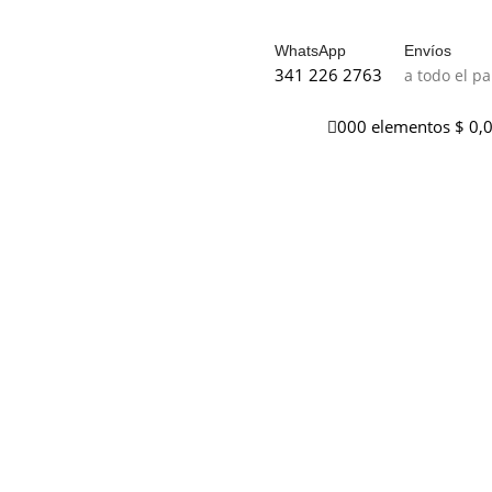
WhatsApp
Envíos
341 226 2763
a todo el pa
0
0
0
elementos
$
0,