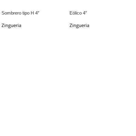
Sombrero tipo H 4″
Eólico 4″
Zingueria
Zingueria
Leer Más
Leer Más