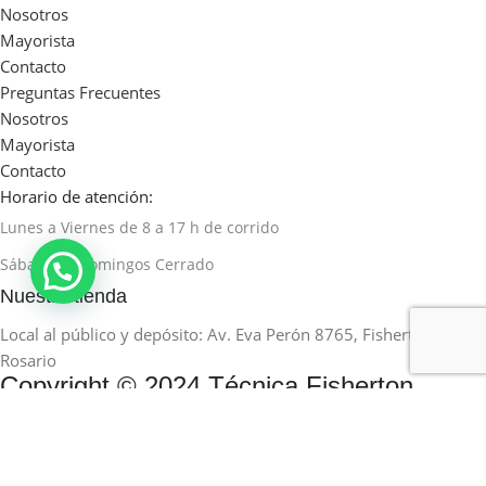
Nosotros
Mayorista
Contacto
Preguntas Frecuentes
Nosotros
Mayorista
Contacto
Horario de atención:
Lunes a Viernes de 8 a 17 h de corrido
Sábados y Domingos Cerrado
Nuestra tienda
Local al público y depósito: Av. Eva Perón 8765, Fisherton,
Rosario
Copyright © 2024 Técnica Fisherton.
Todos los derechos reservados.
Desarrollado por HUMAN STUDIO
Comparar