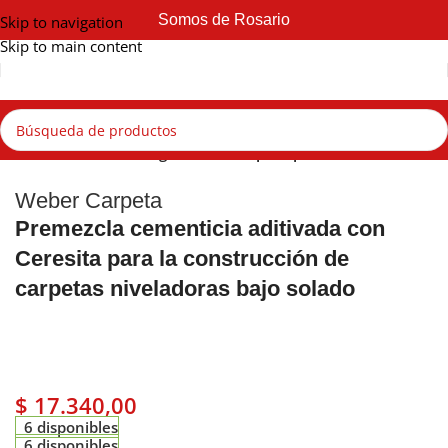
Somos de Rosario
Skip to navigation
Skip to main content
Inicio
Weber
Flooring - Productos para pisos
Weber Carpeta
Premezcla cementicia aditivada con
Ceresita para la construcción de
carpetas niveladoras bajo solado
$
17.340,00
6 disponibles
6 disponibles