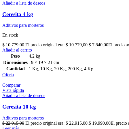
Añadir a lista de deseos
Ceresita 4 kg
Aditivos para morteros
En stock
$
10.779,00
El precio original era: $ 10.779,00.
$
7.840,00
El precio a
Añadir al carrito
Peso
4,2 kg
Dimensiones
19 × 19 × 21 cm
Cantidad
1 Kg
,
10 Kg
,
20 Kg
,
200 Kg
,
4 Kg
Oferta
Comparar
Vista rápida
Añadir a lista de deseos
Ceresita 10 kg
Aditivos para morteros
$
22.915,00
El precio original era: $ 22.915,00.
$
19.990,00
El precio 
Leer más