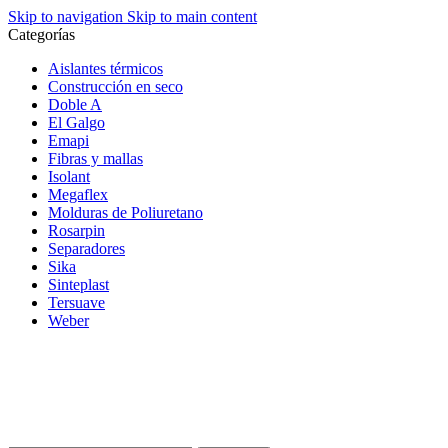
Skip to navigation
Skip to main content
Categorías
Aislantes térmicos
Construcción en seco
Doble A
El Galgo
Emapi
Fibras y mallas
Isolant
Megaflex
Molduras de Poliuretano
Rosarpin
Separadores
Sika
Sinteplast
Tersuave
Weber