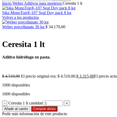
Inicio
Weber
Aditivos para morteros
Ceresita 1 lt
Sika MonoTop®-107 Seal Doy pack 8 kg
Volver a los productos
Weber porcellanato 30 kg
$
34.170,00
Ceresita 1 lt
Aditivo hidrófugo en pasta.
$
4.510,00
El precio original era: $ 4.510,00.
$
3.315,00
El precio actu
1000 disponibles
1000 disponibles
Ceresita 1 lt cantidad
Añadir al carrito
Comprar ahora
Pedir más información de este producto