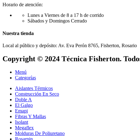
Horario de atención:
Lunes a Viernes de 8 a 17 h de corrido
Sábados y Domingos Cerrado
Nuestra tienda
Local al público y depósito: Av. Eva Perón 8765, Fisherton, Rosario
Copyright © 2024 Técnica Fisherton. Todos
Menú
Categorías
Aislantes Térmicos
Construcción En Seco
Doble A
El Galgo
Emapi
Fibras Y Mallas
Isolant
Megaflex
Molduras De Poliuretano
Rosarpin