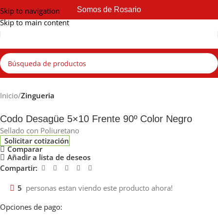
Somos de Rosario
Skip to navigation
Skip to main content
Inicio
Zingueria
Codo Desagüe 5×10 Frente 90º Color Negro
Sellado con Poliuretano
Solicitar cotización
Comparar
Añadir a lista de deseos
Compartir:
5
personas estan viendo este producto ahora!
Opciones de pago: