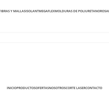
FIBRAS Y MALLAS
ISOLANT
MEGAFLEX
MOLDURAS DE POLIURETANO
ROSA
Somos de Rosario
Somos de Rosario
INICIO
PRODUCTOS
OFERTAS
NOSOTROS
CORTE LASER
CONTACTO