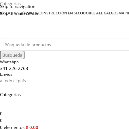
Categorías
Skip to navigation
Skip to main content
AISLANTES TÉRMICOS
CONSTRUCCIÓN EN SECO
DOBLE A
EL GALGO
EMAPI
Búsqueda
WhatsApp
341 226 2763
Envíos
a todo el país
Categorías
0
0
0
elementos
$
0,00