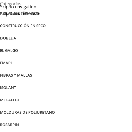
Categorías
Skip to navigation
Skip to main content
AISLANTES TÉRMICOS
CONSTRUCCIÓN EN SECO
DOBLE A
EL GALGO
EMAPI
FIBRAS Y MALLAS
ISOLANT
MEGAFLEX
MOLDURAS DE POLIURETANO
ROSARPIN