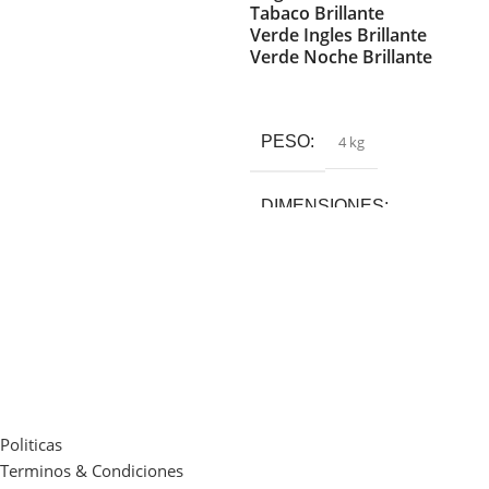
Tabaco Brillante
Verde Ingles Brillante
17 × 17 × 21 cm
Verde Noche Brillante
Seleccionar Opciones
COLOR
PESO
4 kg
Blanco Satinado
,
Negro
Satinado
DIMENSIONES
17 × 17 × 21 cm
COLOR
Amarillo Brillante
,
Bermellón
Brillante
,
Blanco Brillante
,
Crema Brillante
,
Gris Hielo
Brillante
,
Gris Oscuro Brillante
,
Politicas
Marrón Brillante
,
Naranja
Terminos & Condiciones
Brillante
,
Negro Brillante
,