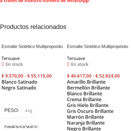
a través de
nuestro número de WhatsApp.
Productos relacionados
Esmalte Sintetico Multiproposito
Esmalte Sintético Multipropósito
Satinado – Tersuave
– Brillante 4 Lts
Tersuave
Tersuave
En stock
En stock
$
9.570,00
-
$
55.110,00
$
46.617,00
-
$
52.824,00
Blanco Satinado
Amarillo Brillante
Negro Satinado
Bermellón Brillante
Blanco Brillante
Seleccionar Opciones
Crema Brillante
Gris Hielo Brillante
PESO
4 kg
Gris Oscuro Brillante
Marrón Brillante
Naranja Brillante
DIMENSIONES
Negro Brillante