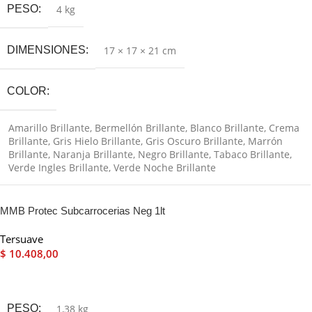
PESO
4 kg
DIMENSIONES
17 × 17 × 21 cm
COLOR
Amarillo Brillante
,
Bermellón Brillante
,
Blanco Brillante
,
Crema
Brillante
,
Gris Hielo Brillante
,
Gris Oscuro Brillante
,
Marrón
Brillante
,
Naranja Brillante
,
Negro Brillante
,
Tabaco Brillante
,
Verde Ingles Brillante
,
Verde Noche Brillante
MMB Protec Subcarrocerias Neg 1lt
Tersuave
$
10.408,00
Leer Más
PESO
1,38 kg