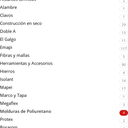
2
Alambre
1
Clavos
1
Construcción en seco
29
Doble A
13
El Galgo
11
Emapi
117
Fibras y mallas
5
Herramientas y Accesorios
90
Hierros
4
Isolant
14
Mapei
17
Marco y Tapa
1
Megaflex
3
Molduras de Poliuretano
4
Protex
2
Rosarpin