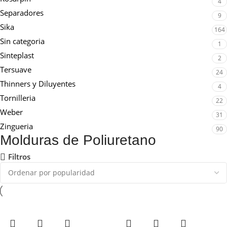
4
Separadores
9
Sika
164
Sin categoria
1
Sinteplast
2
Tersuave
24
Thinners y Diluyentes
4
Tornilleria
22
Weber
31
Zingueria
90
Molduras de Poliuretano
Filtros