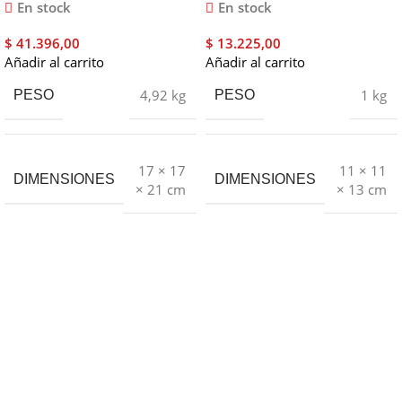
Semimate Blanco 4
En stock
En stock
Lts
$
41.396,00
$
13.225,00
Añadir al carrito
Añadir al carrito
4,92 kg
1 kg
PESO
PESO
17 × 17
11 × 11
DIMENSIONES
DIMENSIONES
× 21 cm
× 13 cm