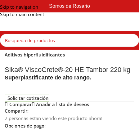
Somos de Rosario
Skip to navigation
Skip to main content
Inicio
Sika
Produción del Hormigón
Aditivos hiperfluidificantes
Sika® ViscoCrete®-20 HE Tambor 220 kg
Superplastificante de alto rango.
Solicitar cotización
Comparar
Añadir a lista de deseos
Compartir:
2
personas estan viendo este producto ahora!
Opciones de pago: