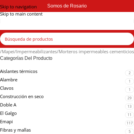
Somos de Rosario
Skip to navigation
Skip to main content
Mapei
Impermeabilizantes
Morteros impermeables cementicios
Categorías Del Producto
Aislantes térmicos
2
Alambre
1
Clavos
1
Construcción en seco
29
Doble A
13
El Galgo
11
Emapi
117
Fibras y mallas
5