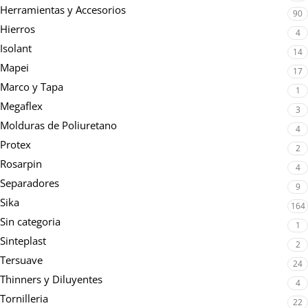
Herramientas y Accesorios
90
Hierros
4
Isolant
14
Mapei
17
Marco y Tapa
1
Megaflex
3
Molduras de Poliuretano
4
Protex
2
Rosarpin
4
Separadores
9
Sika
164
Sin categoria
1
Sinteplast
2
Tersuave
24
Thinners y Diluyentes
4
Tornilleria
22