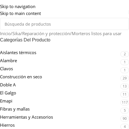
Somos de Rosario
Skip to navigation
Skip to main content
Inicio
Sika
Reparación y protección
Morteros listos para usar
Categorías Del Producto
Aislantes térmicos
2
Alambre
1
Clavos
1
Construcción en seco
29
Doble A
13
El Galgo
11
Emapi
117
Fibras y mallas
5
Herramientas y Accesorios
90
Hierros
4