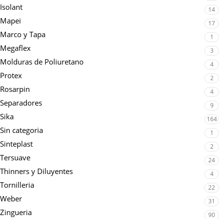
Isolant
14
Mapei
17
Marco y Tapa
1
Megaflex
3
Molduras de Poliuretano
4
Protex
2
Rosarpin
4
Separadores
9
Sika
164
Sin categoria
1
Sinteplast
2
Tersuave
24
Thinners y Diluyentes
4
Tornilleria
22
Weber
31
Zingueria
90