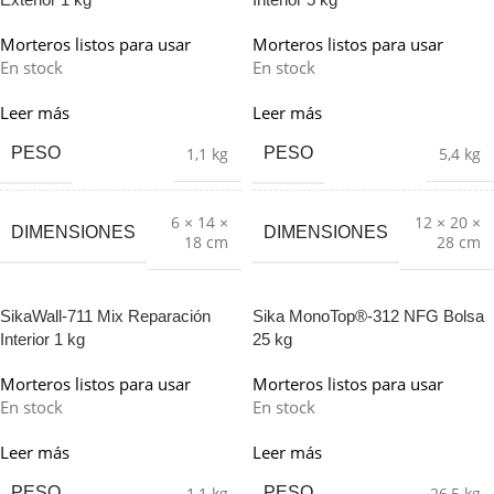
Morteros listos para usar
Morteros listos para usar
En stock
En stock
Leer más
Leer más
PESO
PESO
1,1 kg
5,4 kg
6 × 14 ×
12 × 20 ×
DIMENSIONES
DIMENSIONES
18 cm
28 cm
SikaWall-711 Mix Reparación
Sika MonoTop®-312 NFG Bolsa
Interior 1 kg
25 kg
Morteros listos para usar
Morteros listos para usar
En stock
En stock
Leer más
Leer más
PESO
PESO
1,1 kg
26,5 kg